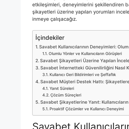
etkileşimleri, deneyimlerini şekillendiren
şikayetleri üzerine yapılan yorumları ince
inmeye çalışacağız.
İçindekiler
Savabet Kullanıcılarının Deneyimleri: Olu
Olumlu Yönler ve Kullanıcıların Görüşleri
Savabet Şikayetleri Üzerine Yapılan İncele
Savabet İnternetteki Güvenilirliğini Nasıl
Kullanıcı Geri Bildirimleri ve Şeffaflık
Savabet Müşteri Destek Hattı: Şikayetlere
Yanıt Süreleri
Çözüm Süreçleri
Savabet Şikayetlerine Yanıt: Kullanıcıları
Proaktif Çözümler ve Kullanıcı Deneyimi
Savabet Kullanıcılar