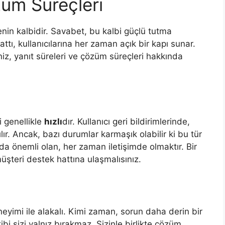
züm Süreçleri
nin kalbidir. Savabet, bu kalbi güçlü tutma
tı, kullanıcılarına her zaman açık bir kapı sunar.
niz, yanıt süreleri ve çözüm süreçleri hakkında
i genellikle
hızlı
dır. Kullanıcı geri bildirimlerinde,
r. Ancak, bazı durumlar karmaşık olabilir ki bu tür
a önemli olan, her zaman iletişimde olmaktır. Bir
müşteri destek hattına ulaşmalısınız.
eyimi ile alakalı. Kimi zaman, sorun daha derin bir
bi sizi yalnız bırakmaz. Sizinle birlikte çözüm