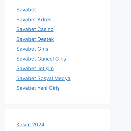
Savabet
Savabet Adresi
Savabet Casino
Savabet Destek
Savabet Giriş
Savabet Güncel Giriş
Savabet İletişim
Savabet Sosyal Medya
Savabet Yeni Giriş
Kasım 2024