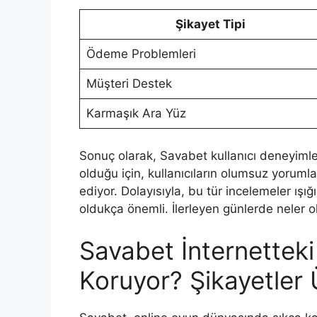
Şikayet Tipi
Ödeme Problemleri
Müşteri Destek
Karmaşık Ara Yüz
Sonuç olarak, Savabet kullanıcı deneyimler
olduğu için, kullanıcıların olumsuz yorumlar
ediyor. Dolayısıyla, bu tür incelemeler ışığ
oldukça önemli. İlerleyen günlerde neler o
Savabet İnternetteki 
Koruyor? Şikayetler 