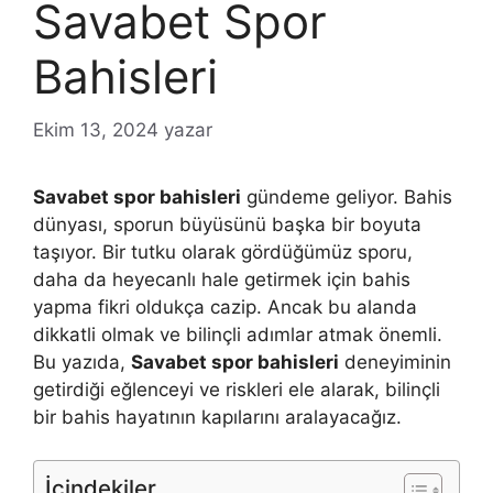
Savabet Spor
Bahisleri
Ekim 13, 2024
yazar
Savabet spor bahisleri
gündeme geliyor. Bahis
dünyası, sporun büyüsünü başka bir boyuta
taşıyor. Bir tutku olarak gördüğümüz sporu,
daha da heyecanlı hale getirmek için bahis
yapma fikri oldukça cazip. Ancak bu alanda
dikkatli olmak ve bilinçli adımlar atmak önemli.
Bu yazıda,
Savabet spor bahisleri
deneyiminin
getirdiği eğlenceyi ve riskleri ele alarak, bilinçli
bir bahis hayatının kapılarını aralayacağız.
İçindekiler