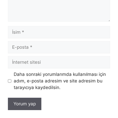
İsim
E-
posta
İnternet
sitesi
Daha sonraki yorumlarımda kullanılması için
adım, e-posta adresim ve site adresim bu
tarayıcıya kaydedilsin.