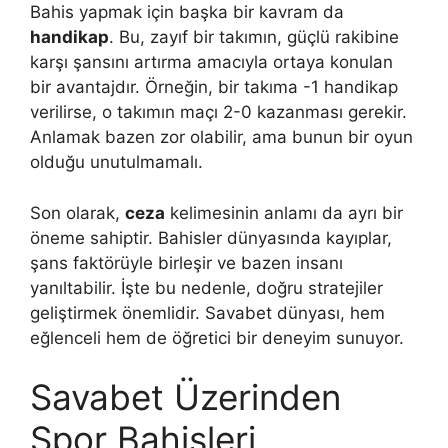
Bahis yapmak için başka bir kavram da
handikap
. Bu, zayıf bir takımın, güçlü rakibine
karşı şansını artırma amacıyla ortaya konulan
bir avantajdır. Örneğin, bir takıma -1 handikap
verilirse, o takımın maçı 2-0 kazanması gerekir.
Anlamak bazen zor olabilir, ama bunun bir oyun
olduğu unutulmamalı.
Son olarak,
ceza
kelimesinin anlamı da ayrı bir
öneme sahiptir. Bahisler dünyasında kayıplar,
şans faktörüyle birleşir ve bazen insanı
yanıltabilir. İşte bu nedenle, doğru stratejiler
geliştirmek önemlidir. Savabet dünyası, hem
eğlenceli hem de öğretici bir deneyim sunuyor.
Savabet Üzerinden
Spor Bahisleri