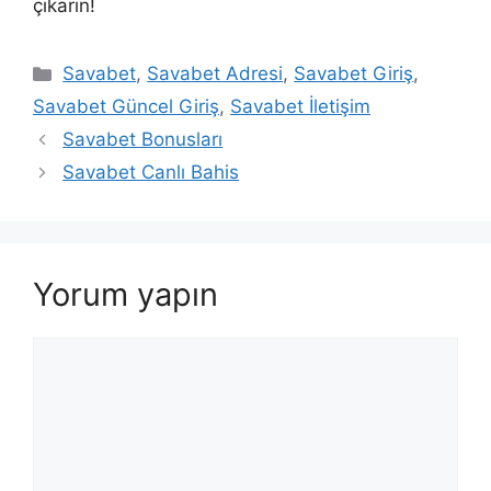
çıkarın!
Kategoriler
Savabet
,
Savabet Adresi
,
Savabet Giriş
,
Savabet Güncel Giriş
,
Savabet İletişim
Savabet Bonusları
Savabet Canlı Bahis
Yorum yapın
Yorum