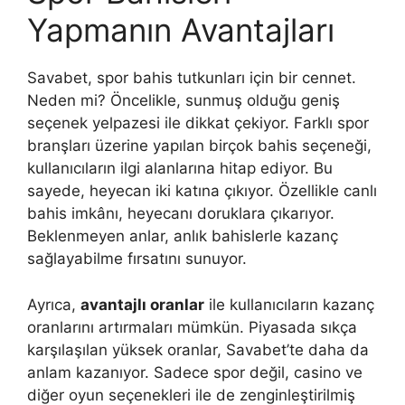
Yapmanın Avantajları
Savabet, spor bahis tutkunları için bir cennet.
Neden mi? Öncelikle, sunmuş olduğu geniş
seçenek yelpazesi ile dikkat çekiyor. Farklı spor
branşları üzerine yapılan birçok bahis seçeneği,
kullanıcıların ilgi alanlarına hitap ediyor. Bu
sayede, heyecan iki katına çıkıyor. Özellikle canlı
bahis imkânı, heyecanı doruklara çıkarıyor.
Beklenmeyen anlar, anlık bahislerle kazanç
sağlayabilme fırsatını sunuyor.
Ayrıca,
avantajlı oranlar
ile kullanıcıların kazanç
oranlarını artırmaları mümkün. Piyasada sıkça
karşılaşılan yüksek oranlar, Savabet’te daha da
anlam kazanıyor. Sadece spor değil, casino ve
diğer oyun seçenekleri ile de zenginleştirilmiş