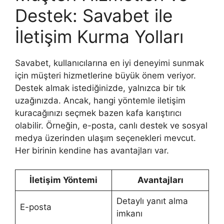
Destek: Savabet ile
İletişim Kurma Yolları
Savabet, kullanıcılarına en iyi deneyimi sunmak
için müşteri hizmetlerine büyük önem veriyor.
Destek almak istediğinizde, yalnızca bir tık
uzağınızda. Ancak, hangi yöntemle iletişim
kuracağınızı seçmek bazen kafa karıştırıcı
olabilir. Örneğin, e-posta, canlı destek ve sosyal
medya üzerinden ulaşım seçenekleri mevcut.
Her birinin kendine has avantajları var.
İletişim Yöntemi
Avantajları
Detaylı yanıt alma
E-posta
imkanı